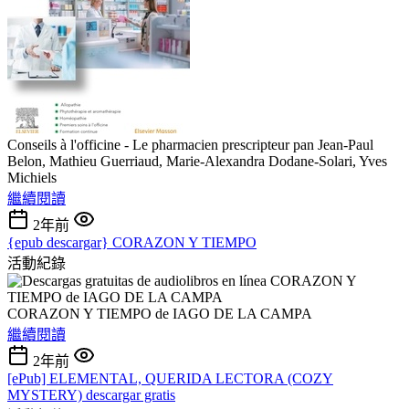
Conseils à l'officine - Le pharmacien prescripteur pan Jean-Paul
Belon, Mathieu Guerriaud, Marie-Alexandra Dodane-Solari, Yves
Michiels
繼續閱讀
2年前
{epub descargar} CORAZON Y TIEMPO
活動紀錄
CORAZON Y TIEMPO de IAGO DE LA CAMPA
繼續閱讀
2年前
[ePub] ELEMENTAL, QUERIDA LECTORA (COZY
MYSTERY) descargar gratis