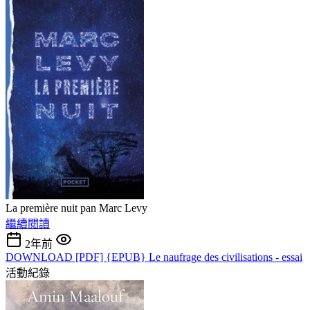
La première nuit pan Marc Levy
繼續閱讀
2年前
DOWNLOAD [PDF] {EPUB} Le naufrage des civilisations - essai
活動紀錄