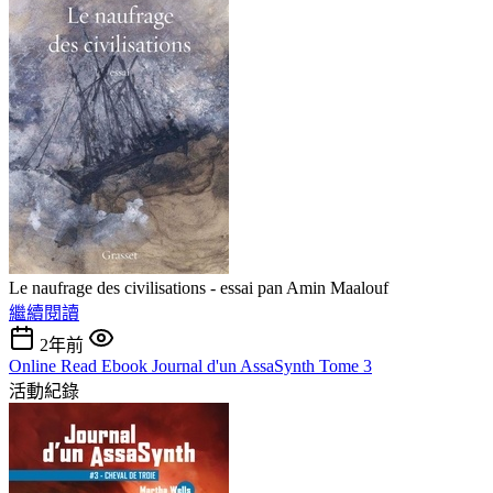
Le naufrage des civilisations - essai pan Amin Maalouf
繼續閱讀
2年前
Online Read Ebook Journal d'un AssaSynth Tome 3
活動紀錄