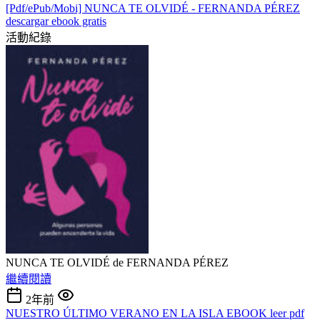
[Pdf/ePub/Mobi] NUNCA TE OLVIDÉ - FERNANDA PÉREZ
descargar ebook gratis
活動紀錄
NUNCA TE OLVIDÉ de FERNANDA PÉREZ
繼續閱讀
2年前
NUESTRO ÚLTIMO VERANO EN LA ISLA EBOOK leer pdf