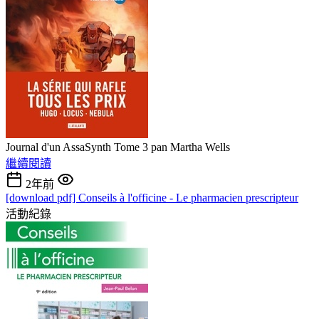
Journal d'un AssaSynth Tome 3 pan Martha Wells
繼續閱讀
2年前
[download pdf] Conseils à l'officine - Le pharmacien prescripteur
活動紀錄