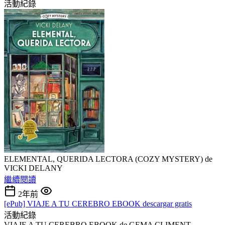
活動紀錄
ELEMENTAL, QUERIDA LECTORA (COZY MYSTERY) de
VICKI DELANY
繼續閱讀
2年前
[ePub] VIAJE A TU CEREBRO EBOOK descargar gratis
活動紀錄
VIAJE A TU CEREBRO EBOOK de GEMA CLIMENT