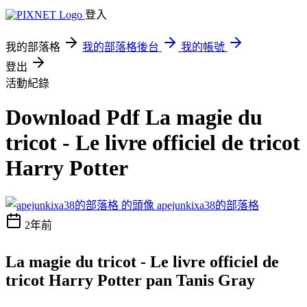
登入
我的部落格
我的部落格後台
我的帳號
登出
活動紀錄
Download Pdf La magie du
tricot - Le livre officiel de tricot
Harry Potter
apejunkixa38的部落格
2年前
La magie du tricot - Le livre officiel de
tricot Harry Potter pan Tanis Gray